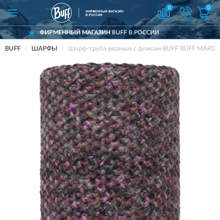
0
0
ФИРМЕННЫЙ МАГАЗИН
BUFF В РОССИИ
BUFF
ШАРФЫ
Шарф-труба вязаный с флисом BUFF BUFF MARG