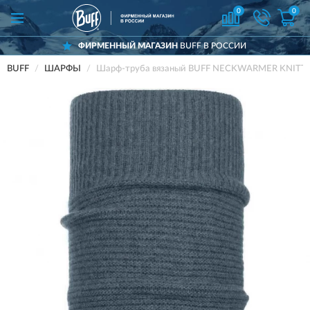
0
0
ФИРМЕННЫЙ МАГАЗИН
BUFF В РОССИИ
BUFF
ШАРФЫ
Шарф-труба вязаный BUFF NECKWARMER KNITT