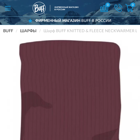
0
0
ФИРМЕННЫЙ МАГАЗИН
BUFF В РОССИИ
BUFF
ШАРФЫ
Шарф BUFF KNITTED & FLEECE NECKWARMER L