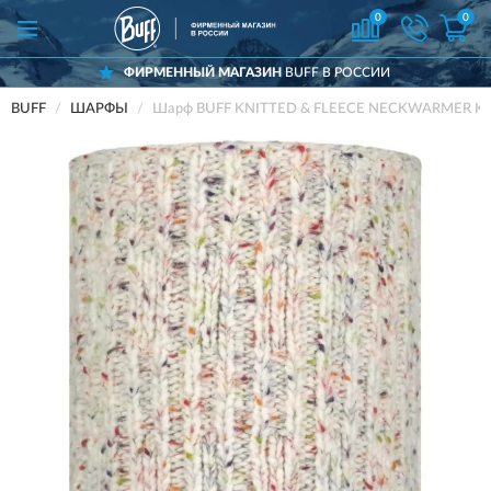
0
0
ФИРМЕННЫЙ МАГАЗИН
BUFF В РОССИИ
BUFF
ШАРФЫ
Шарф BUFF KNITTED & FLEECE NECKWARMER K