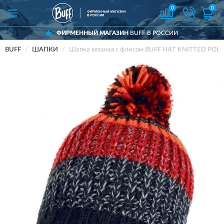
0
0
ФИРМЕННЫЙ МАГАЗИН
BUFF В РОССИИ
BUFF
ШАПКИ
Шапка вязаная с флисом BUFF HAT KNITTED POL