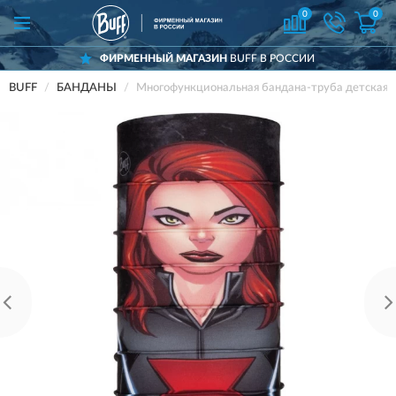
0
0
ФИРМЕННЫЙ МАГАЗИН
BUFF В РОССИИ
BUFF
БАНДАНЫ
Многофункциональная бандана-труба детска