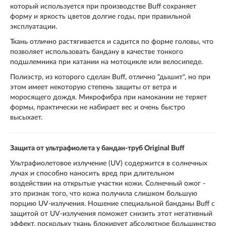
который используется при производстве Buff сохраняет
форму и яркость цветов долгие годы, при правильной
эксплуатации.
Ткань отлично растягивается и садится по форме головы, что
позволяет использовать бандану в качестве тонкого
подшлемника при катании на мотоцикле или велосипеде.
Полиэстр, из которого сделан Buff, отлично "дышит", но при
этом имеет некоторую степень защиты от ветра и
моросящего дождя. Микрофибра при намокании не теряет
формы, практически не набирает вес и очень быстро
высыхает.
Защита от ультрафиолета у бандан-труб Original Buff
Ультрафиолетовое излучение (UV) содержится в солнечных
лучах и способно наносить вред при длительном
воздействии на открытые участки кожи. Солнечный ожог -
это признак того, что кожа получила слишком большую
порцию UV-излучения. Ношение специальной банданы Buff с
защитой от UV-излучения поможет снизить этот негативный
эффект, поскольку ткань блокирует абсолютное большинство