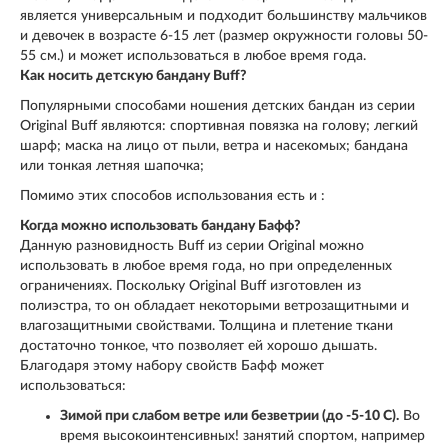
является универсальным и подходит большинству мальчиков
и девочек в возрасте 6-15 лет (размер окружности головы 50-
55 см.) и может использоваться в любое время года.
Как носить детскую бандану Buff?
Популярными способами ношения детских бандан из серии
Original Buff являются: спортивная повязка на голову; легкий
шарф; маска на лицо от пыли, ветра и насекомых; бандана
или тонкая летняя шапочка;
Помимо этих способов использования есть и :
Когда можно использовать бандану Бафф?
Данную разновидность Buff из серии Original можно
использовать в любое время года, но при определенных
ограничениях. Поскольку Original Buff изготовлен из
полиэстра, то он обладает некоторыми ветрозащитными и
влагозащитными свойствами. Толщина и плетение ткани
достаточно тонкое, что позволяет ей хорошо дышать.
Благодаря этому набору свойств Бафф может
использоваться:
Зимой при слабом ветре или безветрии (до -5-10 С).
Во
время
высокоинтенсивных!
занятий спортом, например