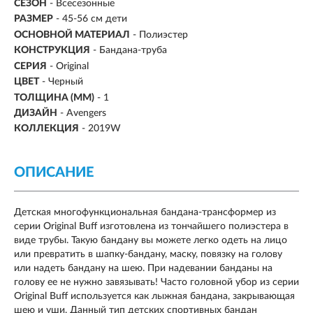
СЕЗОН
-
Всесезонные
РАЗМЕР
-
45-56 см дети
ОСНОВНОЙ МАТЕРИАЛ
-
Полиэстер
КОНСТРУКЦИЯ
- Бандана-труба
СЕРИЯ
- Original
ЦВЕТ
- Черный
ТОЛЩИНА (ММ)
- 1
ДИЗАЙН
- Avengers
КОЛЛЕКЦИЯ
- 2019W
ОПИСАНИЕ
Детская многофункциональная бандана-трансформер из
серии Original Buff изготовлена из тончайшего полиэстера в
виде трубы. Такую бандану вы можете легко одеть на лицо
или превратить в шапку-бандану, маску, повязку на голову
или надеть бандану на шею. При надевании банданы на
голову ее не нужно завязывать! Часто головной убор из серии
Original Buff используется как лыжная бандана, закрывающая
шею и уши. Данный тип детских спортивных бандан