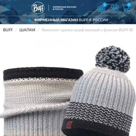
0
0
ФИРМЕННЫЙ МАГАЗИН
BUFF В РОССИИ
BUFF
ШАПКИ
Комплект шапка шарф вязаный с флисом BUFF BO