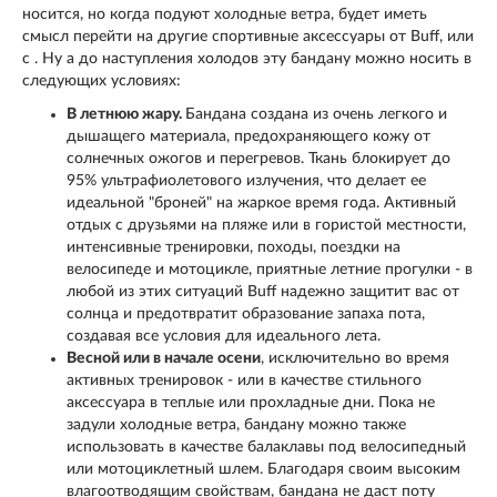
носится, но когда подуют холодные ветра, будет иметь
смысл перейти на другие спортивные аксессуары от Buff, или
с . Ну а до наступления холодов эту бандану можно носить в
следующих условиях:
В летнюю жару.
Бандана создана из очень легкого и
дышащего материала, предохраняющего кожу от
солнечных ожогов и перегревов. Ткань блокирует до
95% ультрафиолетового излучения, что делает ее
идеальной "броней" на жаркое время года. Активный
отдых с друзьями на пляже или в гористой местности,
интенсивные тренировки, походы, поездки на
велосипеде и мотоцикле, приятные летние прогулки - в
любой из этих ситуаций Buff надежно защитит вас от
солнца и предотвратит образование запаха пота,
создавая все условия для идеального лета.
Весной или в начале осени
, исключительно во время
активных тренировок - или в качестве стильного
аксессуара в теплые или прохладные дни. Пока не
задули холодные ветра, бандану можно также
использовать в качестве балаклавы под велосипедный
или мотоциклетный шлем. Благодаря своим высоким
влагоотводящим свойствам, бандана не даст поту