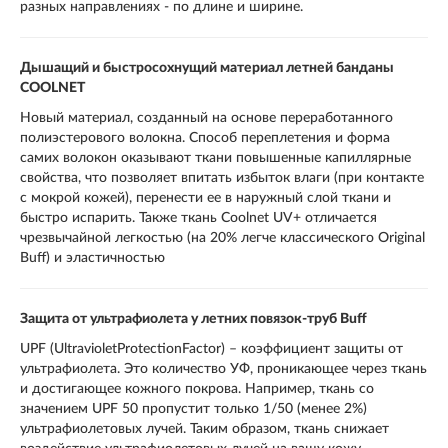
разных направлениях - по длине и ширине.
Дышащий и быстросохнущий материал летней банданы
COOLNET
Новый материал, созданный на основе переработанного
полиэстерового волокна. Способ переплетения и форма
самих волокон оказывают ткани повышенные капиллярные
свойства, что позволяет впитать избыток влаги (при контакте
с мокрой кожей), перенести ее в наружный слой ткани и
быстро испарить. Также ткань Coolnet UV+ отличается
чрезвычайной легкостью (на 20% легче классического Original
Buff) и эластичностью
Защита от ультрафиолета у летних повязок-труб Buff
UPF (UltravioletProtectionFactor) – коэффициент защиты от
ультрафиолета. Это количество УФ, проникающее через ткань
и достигающее кожного покрова. Например, ткань со
значением UPF 50 пропустит только 1/50 (менее 2%)
ультрафиолетовых лучей. Таким образом, ткань снижает