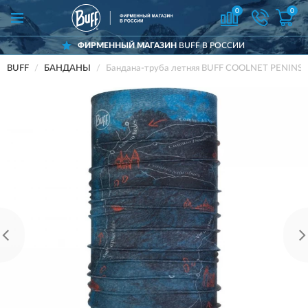
0
0
ФИРМЕННЫЙ МАГАЗИН
BUFF В РОССИИ
BUFF
БАНДАНЫ
Бандана-труба летняя BUFF COOLNET PENINS