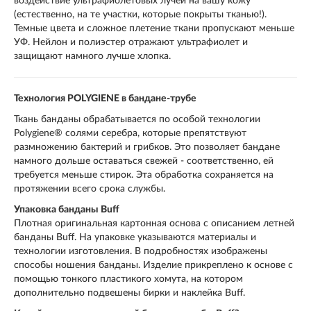
воздействие ультрафиолетовых лучей на вашу кожу
(естественно, на те участки, которые покрыты тканью!).
Темные цвета и сложное плетение ткани пропускают меньше
УФ. Нейлон и полиэстер отражают ультрафиолет и
защищают намного лучше хлопка.
Технология POLYGIENE в бандане-трубе
Ткань банданы обрабатывается по особой технологии
Polygiene® солями серебра, которые препятствуют
размножению бактерий и грибков. Это позволяет бандане
намного дольше оставаться свежей - соответственно, ей
требуется меньше стирок. Эта обработка сохраняется на
протяжении всего срока службы.
Упаковка банданы Buff
Плотная оригинальная картонная основа с описанием летней
банданы Buff. На упаковке указываются материалы и
технологии изготовления. В подробностях изображены
способы ношения банданы. Изделие прикреплено к основе с
помощью тонкого пластикого хомута, на котором
дополнительно подвешены бирки и наклейка Buff.