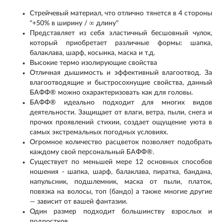
Стрейчевый материал, что отлично тянется в 4 стороны
"+50% в ширину / ∞ длину"
Представляет из себя эластичный бесшовный чулок,
который приобретает различные формы: шапка,
балаклава, шарф, косынка, маска и т.д.
Высокие термо изолирующие свойства
Отличная дышимость и эффективный влагоотвод. За
влагоотводящие и быстросохнущие свойства, данный
БАФФ® можно охарактеризовать как для головы.
БАФФ® идеально подходит для многих видов
деятельности. Защищает от влаги, ветра, пыли, снега и
прочих проявлений стихии, создает ощущение уюта в
самых экстремальных погодных условиях.
Огромное количество расцветок позволяет подобрать
каждому свой персональный БАФФ®.
Существует по меньшей мере 12 основных способов
ношения - шапка, шарф, балаклава, пиратка, бандана,
напульсник, подшлемник, маска от пыли, платок,
повязка на волосы, топ (бандо) а также многие другие
— зависит от вашей фантазии.
Один размер подходит большинству взрослых и
подростков.