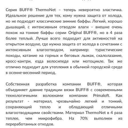
Серия BUFF® ThermoNet – теперь невероятно эластична.
Идеальное решение для тех, кому нужна защита от холода,
но не подходят классические зимние баффы. Легкий, хорошо
дышащий, с интенсивным отводом влаги – внешне очень
похож на тонкие баффы серии Original BUFF®, но в 4 раза
более теплый. Лучше всего подходит для активностей на
открытом воздухе, где нужна защита от холода в сочетании с
интенсивным влагоотводом, например: туристические
походы, катание на горных и беговых лыжах, скалолазание,
кросс-кантри, езда велосипеде или мотоцикле. Так же
отлично подходит для утепления в обычной городской среде
в осенне-весенний период.
Собственная разработка компании BUFF®, которая
объединяет давние традиции вязки BUFF® с современными
технологичными волокнами компании Primaloft. Как
результат - материал, чрезвычайно легкий и тонкий,
сохраняющий тепло и обладающий отличными
влагоотводящими свойствами. Материал ThermoNet в 4 раза
теплее, чем микрофибра. На 70% выполнен из
переработанных отходов.