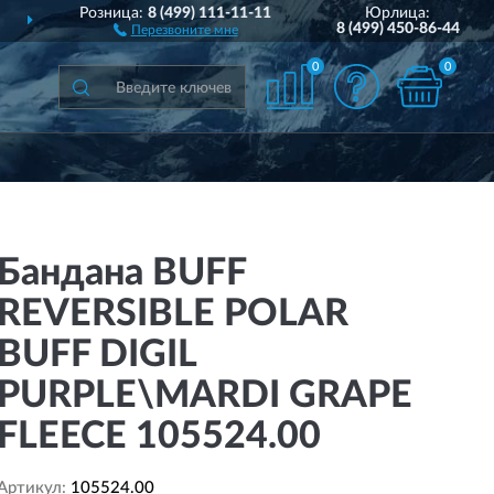
Розница:
8 (499) 111-11-11
Юрлица:
ДОСТАВИМ
ПО ВСЕЙ РОССИИ
8 (499) 450-86-44
Перезвоните мне
0
0
Бандана BUFF
REVERSIBLE POLAR
BUFF DIGIL
PURPLE\MARDI GRAPE
FLEECE 105524.00
Артикул:
105524.00