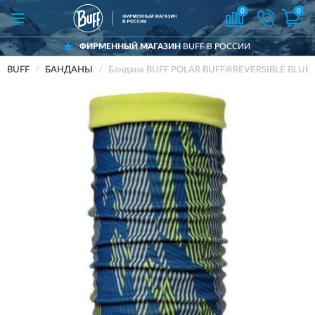
0
0
ФИРМЕННЫЙ МАГАЗИН
BUFF В РОССИИ
BUFF
БАНДАНЫ
Бандана BUFF POLAR BUFF®REVERSIBLE BLUE L