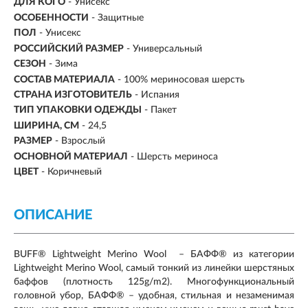
ДЛЯ КОГО
- Унисекс
ОСОБЕННОСТИ
- Защитные
ПОЛ
- Унисекс
РОССИЙСКИЙ РАЗМЕР
- Универсальный
СЕЗОН
-
Зима
СОСТАВ МАТЕРИАЛА
- 100% мериносовая шерсть
СТРАНА ИЗГОТОВИТЕЛЬ
- Испания
ТИП УПАКОВКИ ОДЕЖДЫ
- Пакет
ШИРИНА, СМ
- 24,5
РАЗМЕР
-
Взрослый
ОСНОВНОЙ МАТЕРИАЛ
-
Шерсть мериноса
ЦВЕТ
- Коричневый
ОПИСАНИЕ
BUFF® Lightweight Merino Wool – БАФФ® из категории
Lightweight Merino Wool, самый тонкий из линейки шерстяных
баффов (плотность 125g/m2). Многофункциональный
головной убор, БАФФ® – удобная, стильная и незаменимая