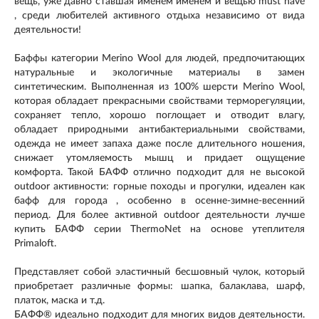
вещь, уже давно ставшая именем именем и вещью must have
, среди любителей активного отдыха независимо от вида
деятельности!
Баффы категории Merino Wool для людей, предпочитающих
натуральные и экологичные материалы в замен
синтетическим. Выполненная из 100% шерсти Merino Wool,
которая обладает прекрасными свойствами терморегуляции,
сохраняет тепло, хорошо поглощает и отводит влагу,
обладает природными антибактериальными свойствами,
одежда не имеет запаха даже после длительного ношения,
снижает утомляемость мышц и придает ощущение
комфорта. Такой БАФФ отлично подходит для не высокой
outdoor активности: горные походы и прогулки, идеален как
бафф для города , особенно в осенне-зимне-весенний
период. Для более активной outdoor деятельности лучше
купить БАФФ серии ThermoNet на основе утеплителя
Primaloft.
Представляет собой эластичный бесшовный чулок, который
приобретает различные формы: шапка, балаклава, шарф,
платок, маска и т.д.
БАФФ® идеально подходит для многих видов деятельности.