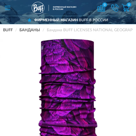
0
0
ФИРМЕННЫЙ МАГАЗИН
BUFF В РОССИИ
BUFF
БАНДАНЫ
Бандана BUFF LICENSES NATIONAL GEOGRAPH