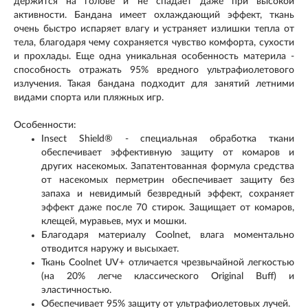
держится на голове и не спадает даже при высокой
активности. Бандана имеет охлаждающий эффект, ткань
очень быстро испаряет влагу и устраняет излишки тепла от
тела, благодаря чему сохраняется чувство комфорта, сухости
и прохлады. Еще одна уникальная особенность материла -
способность отражать 95% вредного ультрафиолетового
излучения. Такая бандана подходит для занятий летними
видами спорта или пляжных игр.
Особенности:
Insect Shield® - специальная обработка ткани
обеспечивает эффективную защиту от комаров и
других насекомых. Запатентованная формула средства
от насекомых перметрин обеспечивает защиту без
запаха и невидимый безвредный эффект, сохраняет
эффект даже после 70 стирок. Защищает от комаров,
клещей, муравьев, мух и мошки.
Благодаря материалу Coolnet, влага моментально
отводится наружу и высыхает.
Ткань Coolnet UV+ отличается чрезвычайной легкостью
(на 20% легче классического Original Buff) и
эластичностью.
Обеспечивает 95% защиту от ультрафиолетовых лучей.