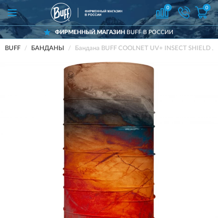
0
0
ФИРМЕННЫЙ МАГАЗИН
BUFF В РОССИИ
BUFF
БАНДАНЫ
Бандана BUFF COOLNET UV+ INSECT SHIELD 