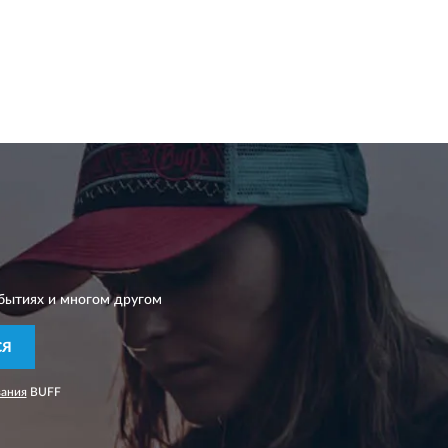
бытиях и многом другом
СЯ
вания
BUFF