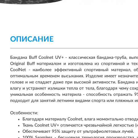
ОПИСАНИЕ
Бандана Buff Coolnet UV+ - классическая бандана-труба, вы
Original Buff материалом и изготовлена из спортивной и те
CoolNet - наиболее эффективный спортивный материал, 
оптимальным временем высыхания. Изделие имеет незначител
голове и не спадает даже при высокой активности. Бандана
влагу и устраняет излишки тепла от тела, благодаря чему со
уникальная особенность материла - способность отражать 9
подходит для занятий летними видами спорта или пляжных иг
Особенности:
Благодаря материалу Coolnet, влага моментально отвод
Ткань Coolnet UV+ отличается чрезвычайной легкостью (на
Обеспечивает 95% защиту от ультрафиолетовых лучей.
100% Seamless - бесшовная технология производства, 