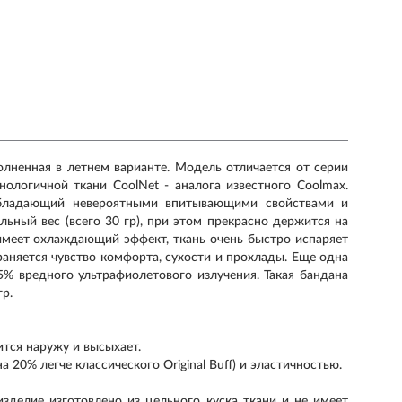
полненная в летнем варианте. Модель отличается от серии
хнологичной ткани CoolNet - аналога известного Coolmax.
обладающий невероятными впитывающими свойствами и
ьный вес (всего 30 гр), при этом прекрасно держится на
 имеет охлаждающий эффект, ткань очень быстро испаряет
храняется чувство комфорта, сухости и прохлады. Еще одна
5% вредного ультрафиолетового излучения. Такая бандана
р.
ится наружу и высыхает.
 20% легче классического Original Buff) и эластичностью.
изделие изготовлено из цельного куска ткани и не имеет