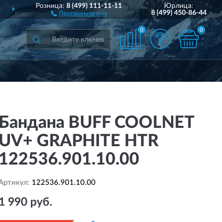
Розница:
8 (499) 111-11-11
Юрлица:
ДОСТАВИМ
ПО ВСЕЙ РОССИИ
8 (499) 450-86-44
Перезвоните мне
0
0
Бандана BUFF COOLNET
UV+ GRAPHITE HTR
122536.901.10.00
Артикул:
122536.901.10.00
1 990 руб.