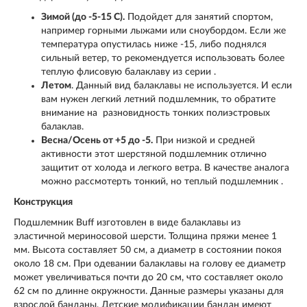
Зимой (до -5-15 С).
Подойдет для
занятий спортом,
например горными лыжами или сноубордом. Если же
температура опустилась ниже -15, либо поднялся
сильный ветер, то рекомендуется использовать более
теплую флисовую балаклаву из серии .
Летом
. Данный вид балаклавы не используется. И если
вам нужен легкий летний подшлемник, то обратите
внимание на разновидность тонких полиэстровых
балаклав.
Весна/Осень от +5 до -5.
При низкой и средней
активности этот шерстяной подшлемник отлично
защитит от холода и легкого ветра. В качестве аналога
можно рассмотерть тонкий, но теплый подшлемник .
Конструкция
Подшлемник Buff изготовлен в виде балаклавы из
эластичной мериносовой шерсти. Толщина пряжи менее 1
мм. Высота составляет 50 см, а диаметр в состоянии покоя
около 18 см. При одевании балаклавы на голову ее диаметр
может увеличиваться почти до 20 см, что составляет около
62 см по длинне окружности. Данные размеры указаны для
взрослой банданы. Детские модификации бандан имеют